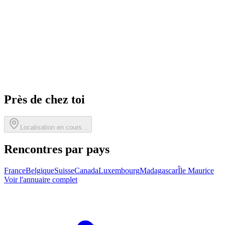
Près de chez toi
Localisation en cours...
Rencontres par pays
France
Belgique
Suisse
Canada
Luxembourg
Madagascar
Île Maurice
Voir l'annuaire complet