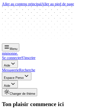
Aller au contenu principal
Aller au pied de page
Menu
mignonne
.
Se connecter
S'inscrire
Aide
Messagerie
Recherche
Espace Perso
Aide
Changer de thème
Ton plaisir commence ici